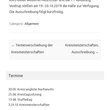
RWS bleibt weiterhin Ausrichter und die TT Abteilung
Voxtrup stellen am 19.-20.10.2019 die Halle zur Verfügung.
Die Ausschreibung folgt kurzfristig.
Category:
Allgemein
Post navigation
←
Terminverschiebung der
Kreismeisterschaften,
Kreismeisterschaften
Ausschreibung
→
Termine
30.05. Kreisrangliste Nachwuchs
25.06. Kreistagssitzung
13.08. Staffeltag
3./4.10. Kreismeisterschaften